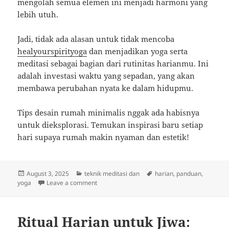
mengolah semua elemen ini menjadi harmoni yang
lebih utuh.
Jadi, tidak ada alasan untuk tidak mencoba
healyourspirityoga
dan menjadikan yoga serta
meditasi sebagai bagian dari rutinitas harianmu. Ini
adalah investasi waktu yang sepadan, yang akan
membawa perubahan nyata ke dalam hidupmu.
Tips desain rumah minimalis nggak ada habisnya
untuk dieksplorasi. Temukan inspirasi baru setiap
hari supaya rumah makin nyaman dan estetik!
Posted
Categories
Tags
August 3, 2025
teknik meditasi dan
harian
,
panduan
,
on
on Temukan Ketentraman: Yoga Harian dan Med
yoga
Leave a comment
Ritual Harian untuk Jiwa: