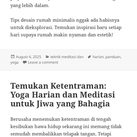
yang lebih dalam.
Tips desain rumah minimalis nggak ada habisnya
untuk dieksplorasi. Temukan inspirasi baru setiap
hari supaya rumah makin nyaman dan estetik!
Posted
Categories
Tags
August 4, 2025
teknik meditasi dan
harian
,
panduan
,
on
on Sehari Sejenak: Temukan Kedamaian Melal
yoga
Leave a comment
Temukan Ketentraman:
Yoga Harian dan Meditasi
untuk Jiwa yang Bahagia
Berusaha menemukan ketentraman di tengah
kesibukan hawa hidup sekarang ini memang tidak
semudah membalikkan telapak tangan. Tetapi