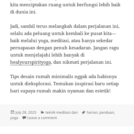
kita menciptakan ruang untuk berfungsi lebih baik
di dunia ini.
Jadi, sambil terus melangkah dalam perjalanan ini,
selalu ada peluang untuk kembali ke pusat kita—
baik melalui yoga, meditasi, atau hanya sekedar
pernapasan dengan penuh kesadaran. Jangan ragu
untuk menjelajahi lebih banyak di
healyourspirityoga
, dan nikmati perjalanan ini.
Tips desain rumah minimalis nggak ada habisnya
untuk dieksplorasi. Temukan inspirasi baru setiap
hari supaya rumah makin nyaman dan estetik!
Posted
Categories
Tags
July 28, 2025
teknik meditasi dan
harian
,
panduan
,
on
on Ritual Harian untuk Jiwa: Menemukan Kete
yoga
Leave a comment