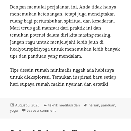
Dengan memulai perjalanan ini, Anda tidak hanya
menemukan ketenangan, tetapi juga menciptakan
ruang bagi pertumbuhan spiritual dan kesadaran.
Mari terus gali manfaat dari praktik ini dan
temukan potensi dalam diri kita masing-masing.
Jangan ragu untuk menjelajahi lebih jauh di
healyourspirityoga
untuk menemukan lebih banyak
tips dan panduan yang mendalam.
Tips desain rumah minimalis nggak ada habisnya
untuk dieksplorasi. Temukan inspirasi baru setiap
hari supaya rumah makin nyaman dan estetik!
Posted
Categories
Tags
August 6, 2025
teknik meditasi dan
harian
,
panduan
,
on
on Temukan Ketenangan: Panduan Harian Yog
yoga
Leave a comment