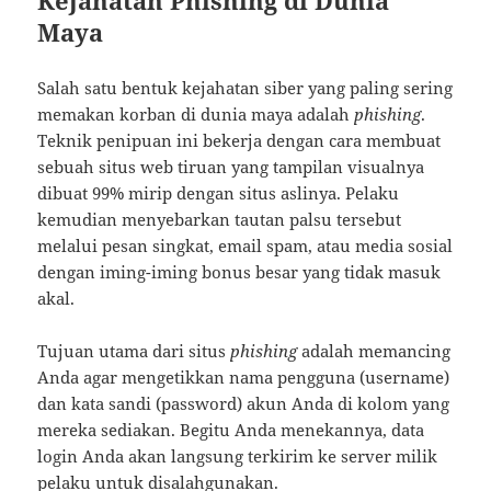
Kejahatan Phishing di Dunia
Maya
Salah satu bentuk kejahatan siber yang paling sering
memakan korban di dunia maya adalah
phishing
.
Teknik penipuan ini bekerja dengan cara membuat
sebuah situs web tiruan yang tampilan visualnya
dibuat 99% mirip dengan situs aslinya. Pelaku
kemudian menyebarkan tautan palsu tersebut
melalui pesan singkat, email spam, atau media sosial
dengan iming-iming bonus besar yang tidak masuk
akal.
Tujuan utama dari situs
phishing
adalah memancing
Anda agar mengetikkan nama pengguna (username)
dan kata sandi (password) akun Anda di kolom yang
mereka sediakan. Begitu Anda menekannya, data
login Anda akan langsung terkirim ke server milik
pelaku untuk disalahgunakan.