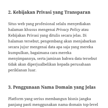
2. Kebijakan Privasi yang Transparan
Situs web yang profesional selalu menyediakan
halaman khusus mengenai
Privacy Policy
atau
Kebijakan Privasi yang ditulis secara jelas. Di
halaman tersebut, pengembang akan menjabarkan
secara jujur mengenai data apa saja yang mereka
kumpulkan, bagaimana cara mereka
menyimpannya, serta jaminan bahwa data tersebut
tidak akan diperjualbelikan kepada perusahaan
periklanan luar.
3. Penggunaan Nama Domain yang Jelas
Platform yang serius membangun bisnis jangka
panjang pasti menggunakan nama domain top-level