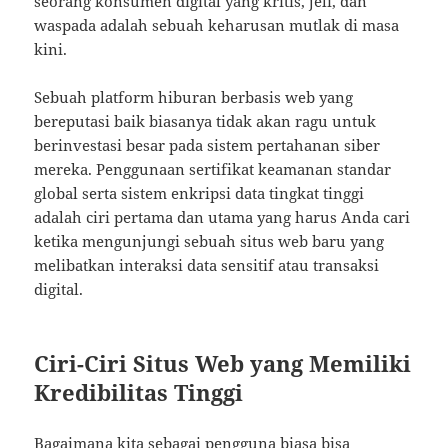
seorang konsumen digital yang kritis, jeli, dan
waspada adalah sebuah keharusan mutlak di masa
kini.
Sebuah platform hiburan berbasis web yang
bereputasi baik biasanya tidak akan ragu untuk
berinvestasi besar pada sistem pertahanan siber
mereka. Penggunaan sertifikat keamanan standar
global serta sistem enkripsi data tingkat tinggi
adalah ciri pertama dan utama yang harus Anda cari
ketika mengunjungi sebuah situs web baru yang
melibatkan interaksi data sensitif atau transaksi
digital.
Ciri-Ciri Situs Web yang Memiliki
Kredibilitas Tinggi
Bagaimana kita sebagai pengguna biasa bisa