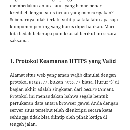
membedakan antara situs yang benar-benar
kredibel dengan situs tiruan yang mencurigakan?
Sebenarnya tidak terlalu sulit jika kita tahu apa saja
komponen penting yang harus diperhatikan. Mari
kita bedah beberapa poin krusial berikut ini secara
saksama:
1. Protokol Keamanan HTTPS yang Valid
Alamat situs web yang aman wajib dimulai dengan
protokol
, bukan
biasa. Huruf ‘S’ di
https://
http://
bagian akhir adalah singkatan dari
Secure
(Aman).
Protokol ini menandakan bahwa segala bentuk
pertukaran data antara browser gawai Anda dengan
server situs tersebut telah dienkripsi secara ketat
sehingga tidak bisa diintip oleh pihak ketiga di
tengah jalan.