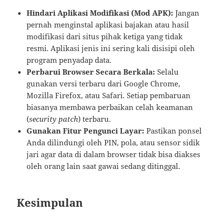
Hindari Aplikasi Modifikasi (Mod APK):
Jangan
pernah menginstal aplikasi bajakan atau hasil
modifikasi dari situs pihak ketiga yang tidak
resmi. Aplikasi jenis ini sering kali disisipi oleh
program penyadap data.
Perbarui Browser Secara Berkala:
Selalu
gunakan versi terbaru dari Google Chrome,
Mozilla Firefox, atau Safari. Setiap pembaruan
biasanya membawa perbaikan celah keamanan
(
security patch
) terbaru.
Gunakan Fitur Pengunci Layar:
Pastikan ponsel
Anda dilindungi oleh PIN, pola, atau sensor sidik
jari agar data di dalam browser tidak bisa diakses
oleh orang lain saat gawai sedang ditinggal.
Kesimpulan