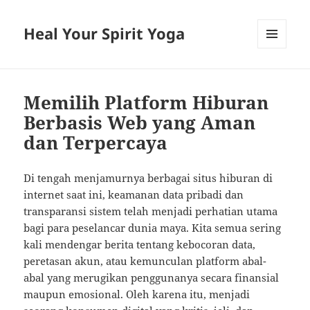
Heal Your Spirit Yoga
MENU
AND
WIDGETS
Memilih Platform Hiburan
Berbasis Web yang Aman
dan Terpercaya
Di tengah menjamurnya berbagai situs hiburan di
internet saat ini, keamanan data pribadi dan
transparansi sistem telah menjadi perhatian utama
bagi para peselancar dunia maya. Kita semua sering
kali mendengar berita tentang kebocoran data,
peretasan akun, atau kemunculan platform abal-
abal yang merugikan penggunanya secara finansial
maupun emosional. Oleh karena itu, menjadi