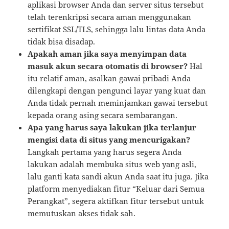
aplikasi browser Anda dan server situs tersebut
telah terenkripsi secara aman menggunakan
sertifikat SSL/TLS, sehingga lalu lintas data Anda
tidak bisa disadap.
Apakah aman jika saya menyimpan data
masuk akun secara otomatis di browser?
Hal
itu relatif aman, asalkan gawai pribadi Anda
dilengkapi dengan pengunci layar yang kuat dan
Anda tidak pernah meminjamkan gawai tersebut
kepada orang asing secara sembarangan.
Apa yang harus saya lakukan jika terlanjur
mengisi data di situs yang mencurigakan?
Langkah pertama yang harus segera Anda
lakukan adalah membuka situs web yang asli,
lalu ganti kata sandi akun Anda saat itu juga. Jika
platform menyediakan fitur “Keluar dari Semua
Perangkat”, segera aktifkan fitur tersebut untuk
memutuskan akses tidak sah.