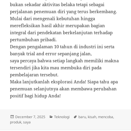
bukan sekadar aktivitas belaka tetapi sebagai
perjalanan penemuan diri yang terus berkembang.
Mulai dari mengenali kebutuhan hingga
merefleksikan hasil akhir merupakan bagian
integral dari pendekatan berkelanjutan terhadap
pertumbuhan pribadi.
Dengan pengalaman 10 tahun di industri ini serta
banyak trial and error sepanjang jalan,
saya percaya bahwa setiap langkah memiliki makna
tersendiri jika kita mau membuka diri pada
pembelajaran tersebut.
Maka lanjutkanlah eksplorasi Anda! Siapa tahu apa
penemuan selanjutnya akan membawa perubahan
positif bagi hidup Anda!
Posted
Categories
Tags
December 7, 2025
Teknologi
baru
,
kisah
,
mencoba
,
on
produk
,
saya