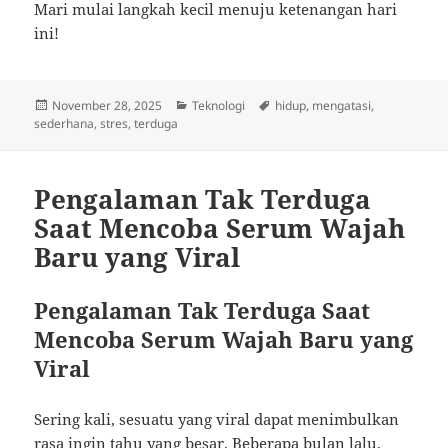
Mari mulai langkah kecil menuju ketenangan hari
ini!
Posted
Categories
Tags
November 28, 2025
Teknologi
hidup
,
mengatasi
,
on
sederhana
,
stres
,
terduga
Pengalaman Tak Terduga
Saat Mencoba Serum Wajah
Baru yang Viral
Pengalaman Tak Terduga Saat
Mencoba Serum Wajah Baru yang
Viral
Sering kali, sesuatu yang viral dapat menimbulkan
rasa ingin tahu yang besar. Beberapa bulan lalu,