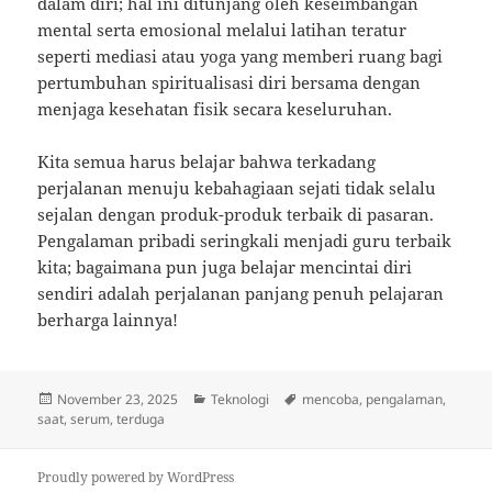
dalam diri; hal ini ditunjang oleh keseimbangan
mental serta emosional melalui latihan teratur
seperti mediasi atau yoga yang memberi ruang bagi
pertumbuhan spiritualisasi diri bersama dengan
menjaga kesehatan fisik secara keseluruhan.
Kita semua harus belajar bahwa terkadang
perjalanan menuju kebahagiaan sejati tidak selalu
sejalan dengan produk-produk terbaik di pasaran.
Pengalaman pribadi seringkali menjadi guru terbaik
kita; bagaimana pun juga belajar mencintai diri
sendiri adalah perjalanan panjang penuh pelajaran
berharga lainnya!
Posted
Categories
Tags
November 23, 2025
Teknologi
mencoba
,
pengalaman
,
on
saat
,
serum
,
terduga
Proudly powered by WordPress