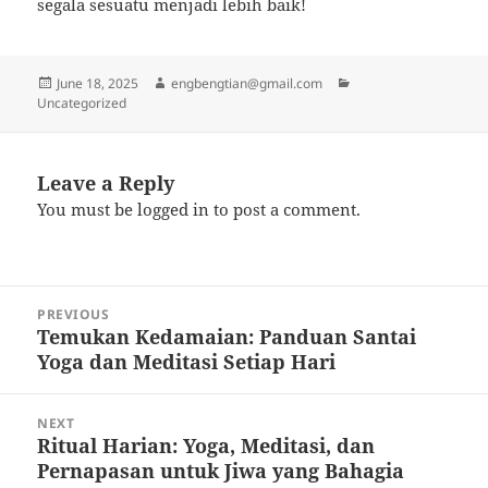
segala sesuatu menjadi lebih baik!
Posted
Author
Categories
June 18, 2025
engbengtian@gmail.com
on
Uncategorized
Leave a Reply
You must be
logged in
to post a comment.
Post
PREVIOUS
navigation
Temukan Kedamaian: Panduan Santai
Previous
Yoga dan Meditasi Setiap Hari
post:
NEXT
Ritual Harian: Yoga, Meditasi, dan
Next
Pernapasan untuk Jiwa yang Bahagia
post: