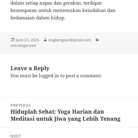
dalam setiap napas dan gerakan, terdapat
kesempatan untuk menemukan keindahan dan
kedamaian dalam hidup.
Posted
Author
Categories
June 23, 2025
engbengtian@gmail.com
on
Uncategorized
Leave a Reply
You must be
logged in
to post a comment.
Post
PREVIOUS
navigation
Hiduplah Sehat: Yoga Harian dan
Previous
Meditasi untuk Jiwa yang Lebih Tenang
post:
NEXT