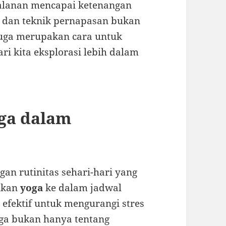
rjalanan mencapai ketenangan
, dan teknik pernapasan bukan
i juga merupakan cara untuk
ri kita eksplorasi lebih dalam
ga dalam
gan rutinitas sehari-hari yang
sikan
yoga
ke dalam jadwal
 efektif untuk mengurangi stres
oga bukan hanya tentang