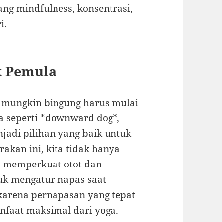
ang mindfulness, konsentrasi,
i.
uk Pemula
 mungkin bingung harus mulai
a seperti *downward dog*,
njadi pilihan yang baik untuk
akan ini, kita tidak hanya
ga memperkuat otot dan
tuk mengatur napas saat
karena pernapasan yang tepat
faat maksimal dari yoga.