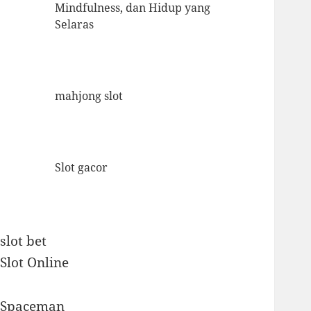
Mindfulness, dan Hidup yang
Selaras
mahjong slot
Slot gacor
slot bet
Slot Online
Spaceman