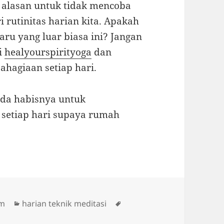
 alasan untuk tidak mencoba
i rutinitas harian kita. Apakah
ru yang luar biasa ini? Jangan
di
healyourspirityoga
dan
hagiaan setiap hari.
ada habisnya untuk
u setiap hari supaya rumah
Categories
Tags
om
harian teknik meditasi