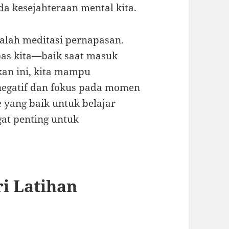
 kesejahteraan mental kita.
dalah meditasi pernapasan.
pas kita—baik saat masuk
an ini, kita mampu
 negatif dan fokus pada momen
 yang baik untuk belajar
gat penting untuk
ri Latihan