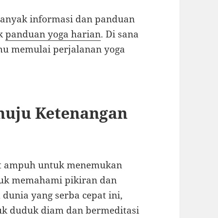
banyak informasi dan panduan
ek
panduan yoga harian
. Di sana
mu memulai perjalanan yoga
enuju Ketenangan
gat ampuh untuk menemukan
ntuk memahami pikiran dan
 dunia yang serba cepat ini,
uk duduk diam dan bermeditasi