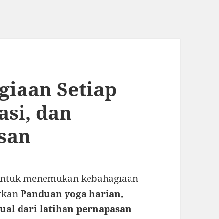
iaan Setiap
asi, dan
san
 untuk menemukan kebahagiaan
atkan
Panduan yoga harian,
tual dari latihan pernapasan