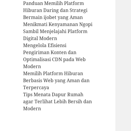
Panduan Memilih Platform
Hiburan Daring dan Strategi
Bermain ijobet yang Aman
Menikmati Kenyamanan Ngopi
Sambil Menjelajahi Platform
Digital Modern
Mengelola Efisiensi
Pengiriman Konten dan
Optimalisasi CDN pada Web
Modern
Memilih Platform Hiburan
Berbasis Web yang Aman dan
Terpercaya
Tips Menata Dapur Rumah
agar Terlihat Lebih Bersih dan
Modern