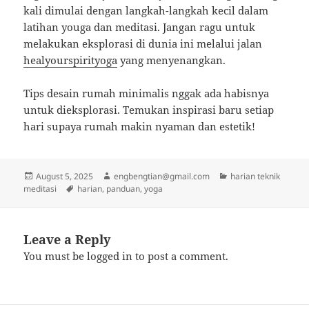
kali dimulai dengan langkah-langkah kecil dalam
latihan youga dan meditasi. Jangan ragu untuk
melakukan eksplorasi di dunia ini melalui jalan
healyourspirityoga
yang menyenangkan.
Tips desain rumah minimalis nggak ada habisnya
untuk dieksplorasi. Temukan inspirasi baru setiap
hari supaya rumah makin nyaman dan estetik!
Posted
Author
Categories
August 5, 2025
engbengtian@gmail.com
harian teknik
on
Tags
meditasi
harian
,
panduan
,
yoga
Leave a Reply
You must be
logged in
to post a comment.