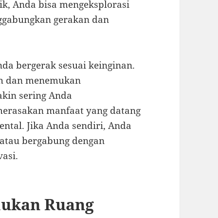
ik, Anda bisa mengeksplorasi
nggabungkan gerakan dan
da bergerak sesuai keinginan.
buh dan menemukan
kin sering Anda
erasakan manfaat yang datang
ental. Jika Anda sendiri, Anda
e atau bergabung dengan
asi.
mukan Ruang