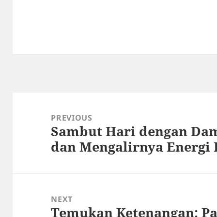
Post
navigation
PREVIOUS
Sambut Hari dengan Dama
Previous
dan Mengalirnya Energi P
post:
NEXT
Temukan Ketenangan: Pa
Next