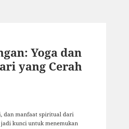
gan: Yoga dan
ari yang Cerah
, dan manfaat spiritual dari
a jadi kunci untuk menemukan