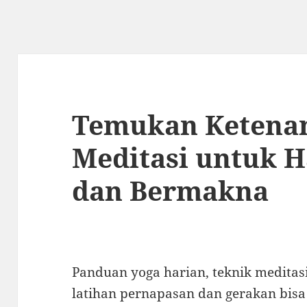
Temukan Ketenan
Meditasi untuk H
dan Bermakna
Panduan yoga harian, teknik meditasi
latihan pernapasan dan gerakan bis