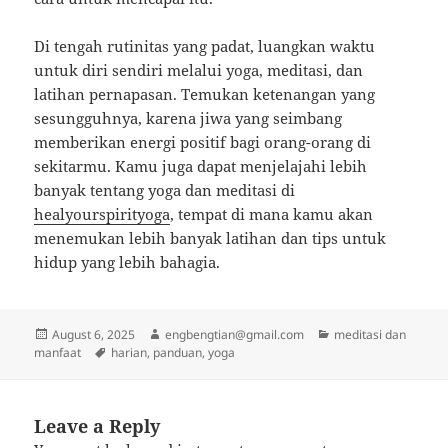
Di tengah rutinitas yang padat, luangkan waktu
untuk diri sendiri melalui yoga, meditasi, dan
latihan pernapasan. Temukan ketenangan yang
sesungguhnya, karena jiwa yang seimbang
memberikan energi positif bagi orang-orang di
sekitarmu. Kamu juga dapat menjelajahi lebih
banyak tentang yoga dan meditasi di
healyourspirityoga
, tempat di mana kamu akan
menemukan lebih banyak latihan dan tips untuk
hidup yang lebih bahagia.
Posted
Author
Categories
August 6, 2025
engbengtian@gmail.com
meditasi dan
on
Tags
manfaat
harian
,
panduan
,
yoga
Leave a Reply