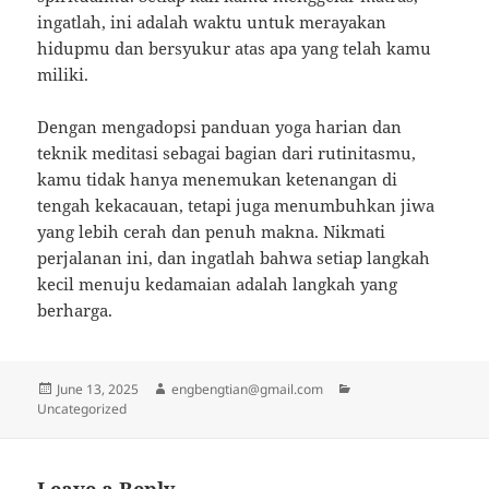
ingatlah, ini adalah waktu untuk merayakan
hidupmu dan bersyukur atas apa yang telah kamu
miliki.
Dengan mengadopsi panduan yoga harian dan
teknik meditasi sebagai bagian dari rutinitasmu,
kamu tidak hanya menemukan ketenangan di
tengah kekacauan, tetapi juga menumbuhkan jiwa
yang lebih cerah dan penuh makna. Nikmati
perjalanan ini, dan ingatlah bahwa setiap langkah
kecil menuju kedamaian adalah langkah yang
berharga.
Posted
Author
Categories
June 13, 2025
engbengtian@gmail.com
on
Uncategorized
Leave a Reply